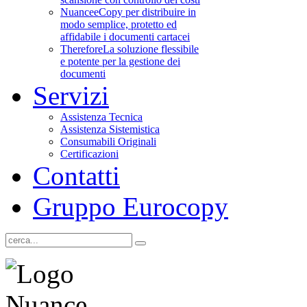
Nuance
eCopy per distribuire in
modo semplice, protetto ed
affidabile i documenti cartacei
Therefore
La soluzione flessibile
e potente per la gestione dei
documenti
Servizi
Assistenza Tecnica
Assistenza Sistemistica
Consumabili Originali
Certificazioni
Contatti
Gruppo Eurocopy