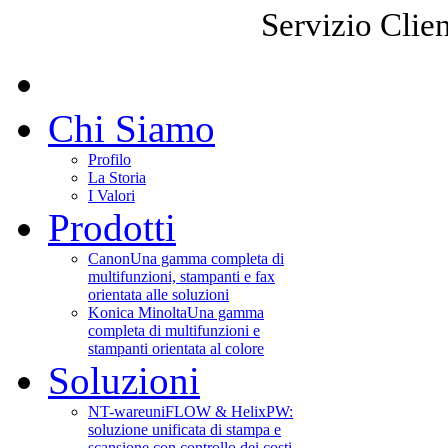
Servizio Clien
Chi Siamo
Profilo
La Storia
I Valori
Prodotti
Canon
Una gamma completa di
multifunzioni, stampanti e fax
orientata alle soluzioni
Konica Minolta
Una gamma
completa di multifunzioni e
stampanti orientata al colore
Soluzioni
NT-ware
uniFLOW & HelixPW:
soluzione unificata di stampa e
scansione con controllo dei costi